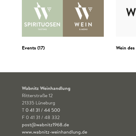
Events
(17)
Wein des
Wabnitz Weinhandlung
Ritterstraße 12
21335 Lüneburg
T
0 41 31 / 44 500
F 0 41 31 / 48 332
post@wabnitz1968.de
www.wabnitz-weinhandlung.de