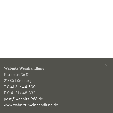
Wabnitz Weinhandlung
Ritterstraße 12
21335 Lüneburg
T
0 41 31 / 44 500
F 0 41 31 / 48 332
post@wabnitz1968.de
www.wabnitz-weinhandlung.de