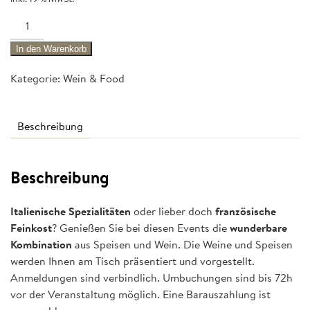
Wine
&
In den Warenkorb
Food
Pairing
Kategorie:
Wein & Food
mit
Weinwelt
Herrenberg
Beschreibung
Menge
Beschreibung
Italienische Spezialitäten
oder lieber doch
französische
Feinkost
? Genießen Sie bei diesen Events die
wunderbare
Kombination
aus Speisen und Wein. Die Weine und Speisen
werden Ihnen am Tisch präsentiert und vorgestellt.
Anmeldungen sind verbindlich. Umbuchungen sind bis 72h
vor der Veranstaltung möglich. Eine Barauszahlung ist